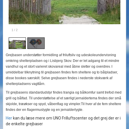
1
/
2
Grejbasen understøtter formidling af friluftsliv og udeskoleundervisning
omkring shelterpladsen og i Lisbjerg Skov. Der er let adgang til et mindre
vandhul og et stort varieret skovareal med åbne sletter og overdrev. I
umiddelbar tilknytning til grejbasen findes fem sheltere og to bålpladser,
disse bookes særskilt. Selve grejbasen findes i nederste stokværk af
shelterpladsens vagttårn.
Til grejbasens standardudstyr findes trangia og bålkomfur samt trefod med
grill og bålfad. Til understøttelse af et særligt jernaldertema findes der små
skjolde, træøkser og spyd, våbenflag og vimpler.Til hver af de fem sheltere
findes der en flagermuslygte og en jernalderlygte.
Her
kan du læse mere om UNO Frilluftscenter og det grej der er i
de enkelte grejbaser