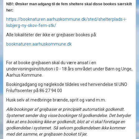
NB!:
Ønsker man adgang til de fem sheltere skal disse bookes særskilt
her:
https://booknaturen.aarhuskommune.dk/sted/shelterplads-i-
lisbjerg-ny-skov-fem-stk/
Alle lokaliteter der ikke er grejbaser bookes på:
booknaturen.aarhuskommune.dk
For at booke grejbasen skal du være ansat i en
undervisningsinstitution i 0 - 18 års området under Børn og Unge,
Aarhus Kommune.
Bookingadgang og nøglekode tildeles ved henvendelse til UNO
Friluftscenter på 86 27 94 00
Husk selv at medbringe brænde, sprit og vand m.m.
Alle bookinger af grejbaser er principielt automatisk godkendt.
Systemet sender dog visse bookinger til godkendelse. Det betyder
ikke at ens booking ikke er godkendt, blot at vi skal foretage en
godkendelse i systemet. Så selvom godkendelsen ikke kommer
med det samme, er grejbasen booket til jer.