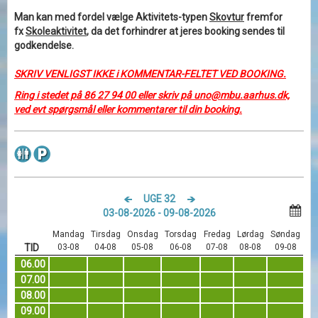
Man kan med fordel vælge Aktivitets-typen
Skovtur
fremfor
fx
Skoleaktivitet
, da det forhindrer at jeres booking sendes til
godkendelse.
SKRIV VENLIGST IKKE i KOMMENTAR-FELTET VED BOOKING.
Ring i stedet på 86 27 94 00 eller skriv på uno@mbu.aarhus.dk,
ved evt spørgsmål eller kommentarer til din booking.
UGE 32
03-08-2026 - 09-08-2026
Mandag
Tirsdag
Onsdag
Torsdag
Fredag
Lørdag
Søndag
TID
03-08
04-08
05-08
06-08
07-08
08-08
09-08
06.00
07.00
08.00
09.00