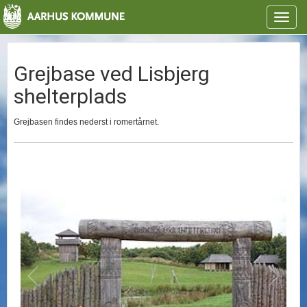
Toggl
navig
Grejbase ved Lisbjerg
shelterplads
Grejbasen findes nederst i romertårnet.