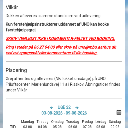
Vilkår
Dukken afleveres i samme stand som ved udlevering.
Kun førstehjælpsinstruktører uddannet af UNO kan booke
førstehjælpsgrej.
SKRIV VENLIGST IKKE i KOMMENTAR-FELTET VED BOOKING.
Ring i stedet på 86 27 94 00 eller skriv på uno@mbu.aarhus.dk
ved evt spørgsmål eller kommentarer til din booking.
Placering
Grej afhentes og afleveres (NB: lukket onsdage) på UNO
Friluftscenter, Marienlundsvej 11 a i Risskov. Åbningstider findes
under Vilkår
UGE 32
03-08-2026 - 09-08-2026
Mandag
Tirsdag
Onsdag
Torsdag
Fredag
Lørdag
Søndag
TID
03-08
04-08
05-08
06-08
07-08
08-08
09-08