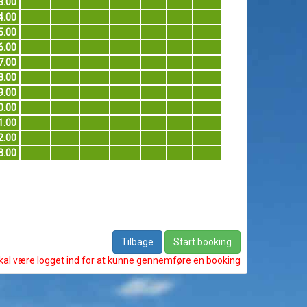
3.00
4.00
5.00
6.00
7.00
8.00
9.00
0.00
1.00
2.00
3.00
Tilbage
Start booking
kal være logget ind for at kunne gennemføre en booking