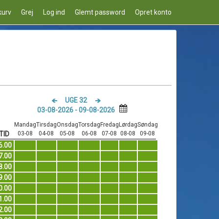
kurv
Grej
Log ind
Glemt password
Opret konto
UGE 32
03-08-2026 - 09-08-2026
Mandag
Tirsdag
Onsdag
Torsdag
Fredag
Lørdag
Søndag
TID
03-08
04-08
05-08
06-08
07-08
08-08
09-08
6.00
7.00
8.00
9.00
0.00
1.00
2.00