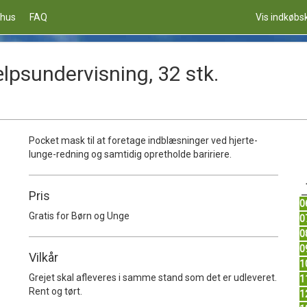
rhus
FAQ
Vis indkøbs
ælpsundervisning, 32 stk.
Pocket mask til at foretage indblæsninger ved hjerte-
lunge-redning og samtidig opretholde baririere.
Pris
0
Gratis for Børn og Unge
0
0
0
Vilkår
1
Grejet skal afleveres i samme stand som det er udleveret.
1
Rent og tørt.
1