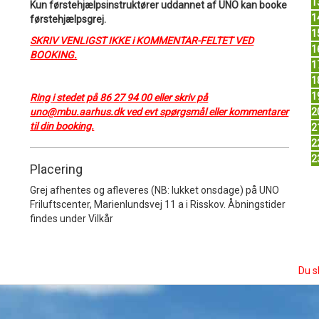
1
Kun førstehjælpsinstruktører uddannet af UNO kan booke
1
førstehjælpsgrej.
1
SKRIV VENLIGST IKKE i KOMMENTAR-FELTET VED
1
BOOKING.
1
1
1
Ring i stedet på 86 27 94 00 eller skriv på
uno@mbu.aarhus.dk ved evt spørgsmål eller kommentarer
2
til din booking.
2
2
2
Placering
Grej afhentes og afleveres (NB: lukket onsdage) på UNO
Friluftscenter, Marienlundsvej 11 a i Risskov. Åbningstider
findes under Vilkår
Du s