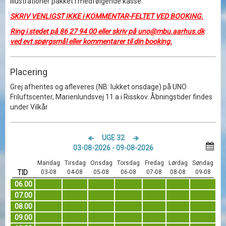
illustrationer pakket i medfølgende kasse.
SKRIV VENLIGST IKKE i KOMMENTAR-FELTET VED BOOKING.
Ring i stedet på 86 27 94 00 eller skriv på uno@mbu.aarhus.dk
ved evt spørgsmål eller kommentarer til din booking.
Placering
Grej afhentes og afleveres (NB: lukket onsdage) på UNO
Friluftscenter, Marienlundsvej 11 a i Risskov. Åbningstider findes
under Vilkår
UGE 32
03-08-2026 - 09-08-2026
Mandag
Tirsdag
Onsdag
Torsdag
Fredag
Lørdag
Søndag
TID
03-08
04-08
05-08
06-08
07-08
08-08
09-08
06.00
07.00
08.00
09.00