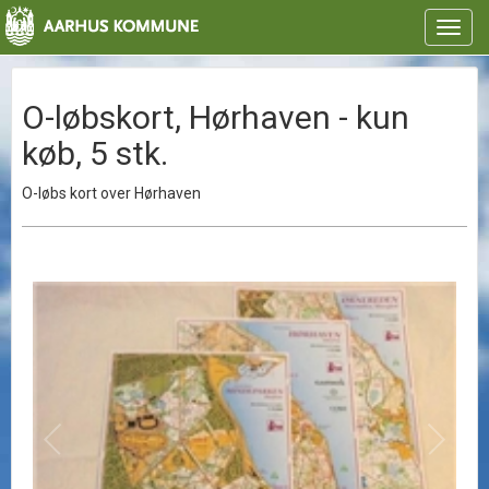
Toggl
navig
O-løbskort, Hørhaven - kun
køb, 5 stk.
O-løbs kort over Hørhaven