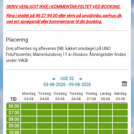
SKRIV VENLIGST IKKE i KOMMENTAR-FELTET VED BOOKING.
Ring i stedet på 86 27 94 00 eller skriv på uno@mbu.aarhus.dk,
ved evt sprøgsmål eller kommentarer til din booking.
Placering
Grej afhentes og afleveres (NB: lukket onsdage) på UNO
Friluftscenter, Marienlundsvej 11 a i Risskov. Åbningstider findes
under Vilkår
UGE 32
03-08-2026 - 09-08-2026
Mandag
Tirsdag
Onsdag
Torsdag
Fredag
Lørdag
Søndag
TID
03-08
04-08
05-08
06-08
07-08
08-08
09-08
06.00
07.00
08.00
09.00
10.00