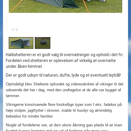
1
/
2
Haltishelteren er et godt valg til overnatninger og ophold i det fri.
Fordelen ved shelteren er oplevelsen af virkelig at overnatte
under åben himmel.
Der er godt udsyn til naturen, dufte, lyde og et eventuelt lejrbål!
Oprindeligt blev Shelteret opfundet og videreudviklet af vikinger til det
udseende det har i dag, med den undtagelse at de alle var bygget af
tømmer.
Vikingerne konstruerede flere forskellige typer som f.eks. fadebur på
høje stolper, jagthytter i skoven, stalde til husdyr og almindelig
beboelse for mindre familier.
Nogle af fordelene var, at den store åbning gav plads til at man
hurtigt kunne komme ind og ud af boligen når man var i