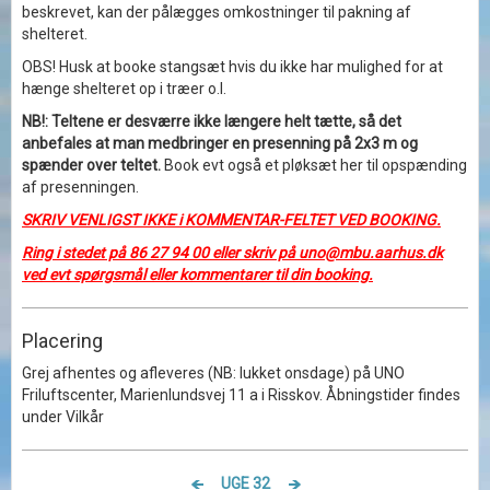
beskrevet, kan der pålægges omkostninger til pakning af
shelteret.
OBS! Husk at booke stangsæt hvis du ikke har mulighed for at
hænge shelteret op i træer o.l.
NB!: Teltene er desværre ikke længere helt tætte, så det
anbefales at man medbringer en presenning på 2x3 m og
spænder over teltet.
Book evt også et pløksæt her til opspænding
af presenningen.
SKRIV VENLIGST IKKE i KOMMENTAR-FELTET VED BOOKING.
Ring i stedet på 86 27 94 00 eller skriv på uno@mbu.aarhus.dk
ved evt spørgsmål eller kommentarer til din booking.
Placering
Grej afhentes og afleveres (NB: lukket onsdage) på UNO
Friluftscenter, Marienlundsvej 11 a i Risskov. Åbningstider findes
under Vilkår
UGE 32